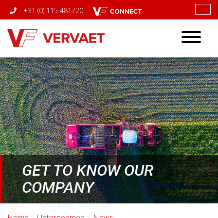
+31 (0) 115 481720
Toggle
navigatio
GET TO KNOW OUR
COMPANY
Home
Unternehmen
News