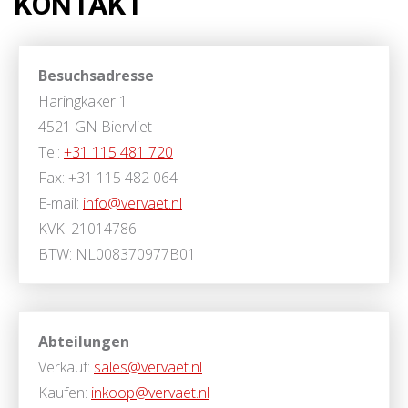
KONTAKT
Besuchsadresse
Haringkaker 1
4521 GN Biervliet
Tel:
+31 115 481 720
Fax: +31 115 482 064
E-mail:
info@vervaet.nl
KVK: 21014786
BTW: NL008370977B01
Abteilungen
Verkauf:
sales@vervaet.nl
Kaufen:
inkoop@vervaet.nl