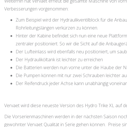
Weiterhin hat Vervaet erneut die gesamte Maschine von vorne 
Verbesserungen vorgenommen:
Zum Beispiel wird der Hydraulikventilblock für die Anba
Rohrleitungslängen verkürzen zu können.
Hinter der Kabine befindet sich nun eine neue Plattform,
zentraler positioniert. So wir die Sicht auf die Anbauger
Der Lufteinlass wird ebenfalls neu positioniert, um sa
Der Hydrauliköltank ist leichter zu erreichen
Die Batterien werden nun vorne unter die Haube der N
Die Pumpen können mit nur zwei Schrauben leichter a
Der Reifendruck jeder Achse kann unabhängig voneina
Vervaet wird diese neueste Version des Hydro Trike XL auf der
Die Vorserienmaschinen werden in der nächsten Saison nochma
gewohnter Vervaet Qualität in Serie gehen können.
Preise si