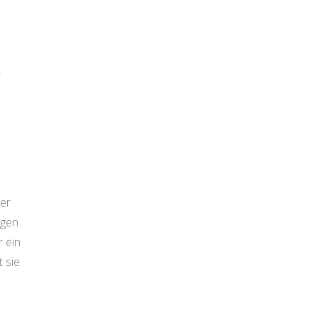
-
ier
igen
r ein
 sie