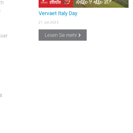
ch
e
Vervaet Italy Day
21. Juli 2023
Lesen Sie mehr
ser.
it