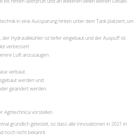
bis hinten überprüft und an weiteren vielen kleinen Details
utechnik in eine Aussparung hinten unter dem Tank platziert, um 
 der Hydraulikkühler ist tiefer eingebaut und der Auspuff ist
äte verbessert.
uberere Luft anzusaugen.
ase verbaut.
usgebaut werden und
nder geändert werden.
 Agritechnica vorstellen.
l gründlich getestet, so dass alle Innovationen in 2021 in
nd noch nicht bekannt.