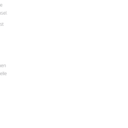
se
sel.
st
hen
elle