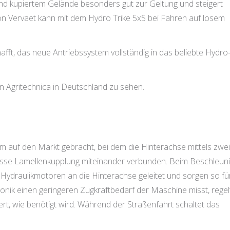
nd kupiertem Gelände besonders gut zur Geltung und steigert
on Vervaet kann mit dem Hydro Trike 5x5 bei Fahren auf losem
ft, das neue Antriebssystem vollständig in das beliebte Hydro
n Agritechnica in Deutschland zu sehen.
m auf den Markt gebracht, bei dem die Hinterachse mittels zwe
nasse Lamellenkupplung miteinander verbunden. Beim Beschleun
n Hydraulikmotoren an die Hinterachse geleitet und sorgen so fü
ik einen geringeren Zugkraftbedarf der Maschine misst, regelt
fert, wie benötigt wird. Während der Straßenfahrt schaltet das