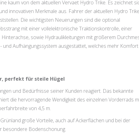
ine kaum von dem aktuellen Vervaet Hydro Trike. Es zeichnet si
und innovativen Merkmale aus. Fahrer der aktuellen Hydro Trik
stellen. Die wichtigsten Neuerungen sind die optional
sstrang mit einer vollelektronische Traktionskontrolle, einer
d Hinterachse, sowie Hydraulikleitungen mit größerem Durchmes
gs- und Aufhängungssystem ausgestattet, welches mehr Komfort
r, perfekt für steile Hügel
ungen und Bedürfnisse seiner Kunden reagiert. Das bekannte
niert die hervorragende Wendigkeit des einzelnen Vorderrads m
erfahrbreite von 4,5 m.
m Grünland große Vorteile, auch auf Ackerflächen und bei der
für besondere Bodenschonung.