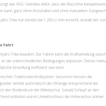
sorgt das VSG- Getriebe dafür, dass die Maschine beispielswei
den kann, ganz ohne Anzuhalten und ohne manuellem Gangwech
o Trike nun bereits bei 1.200 U /min erreicht, anstatt der son
e Fahrt
Hydro Trike bewährt. Der Fahrer kann die Kraftverteilung zwisc
t an die unterschiedlichen Bedingungen anpassen. Dieses manu
lsche Einstellung ineffizient sein kann.
ronisches Traktionskontrollsystem. Sensoren messen die
steiler verteilt automatisch die Ölmenge entsprechend der
tisch den Bodendruck der Mittelachse. Sobald Schlupf an den
chend entlastet und im Umkehrschluss die Hinterachse stärker