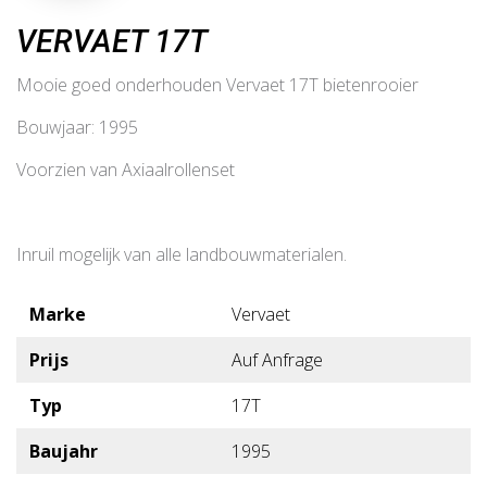
VERVAET 17T
Mooie goed onderhouden Vervaet 17T bietenrooier
Bouwjaar: 1995
Voorzien van Axiaalrollenset
Inruil mogelijk van alle landbouwmaterialen.
Marke
Vervaet
Prijs
Auf Anfrage
Typ
17T
Baujahr
1995