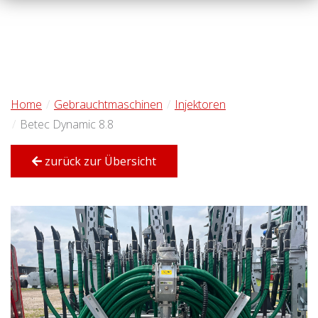
Home
Gebrauchtmaschinen
Injektoren
Betec Dynamic 8.8
zurück zur Übersicht