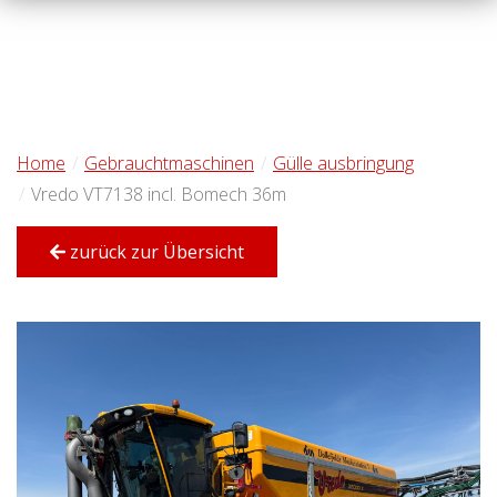
Home
Gebrauchtmaschinen
Gülle ausbringung
Vredo VT7138 incl. Bomech 36m
zurück zur Übersicht