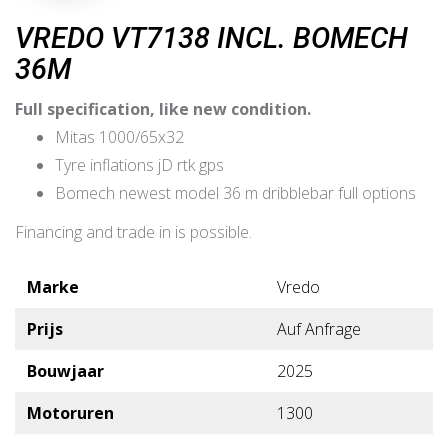
VREDO VT7138 INCL. BOMECH
36M
Full specification, like new condition.
Mitas 1000/65x32
Tyre inflations jD rtk gps
Bomech newest model 36 m dribblebar full options
Financing and trade in is possible.
Marke
Vredo
Prijs
Auf Anfrage
Bouwjaar
2025
Motoruren
1300