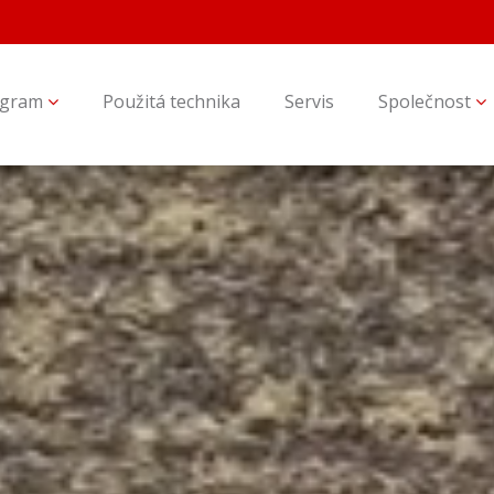
ogram
Použitá technika
Servis
Společnost