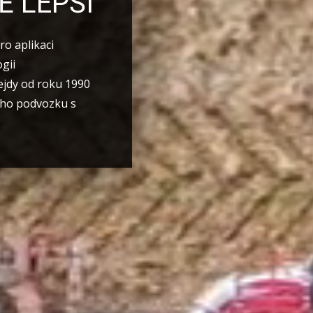
Ě LEPŠÍ
ro aplikaci
ogii
ejdy od roku 1990
ého podvozku s