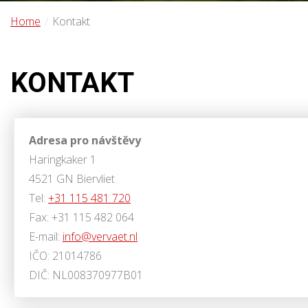
Home
Kontakt
KONTAKT
Adresa pro návštěvy
Haringkaker 1
4521 GN Biervliet
Tel:
+31 115 481 720
Fax: +31 115 482 064
E-mail:
info@vervaet.nl
IČO: 21014786
DIČ: NL008370977B01