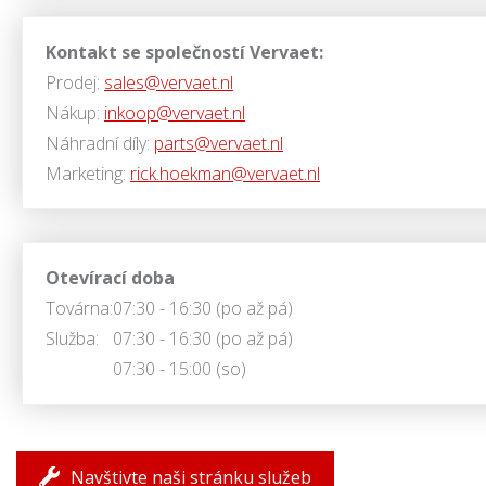
Kontakt se společností Vervaet:
Prodej:
sales@vervaet.nl
Nákup:
inkoop@vervaet.nl
Náhradní díly:
parts@vervaet.nl
Marketing:
rick.hoekman@vervaet.nl
Otevírací doba
Továrna:
07:30 - 16:30 (po až pá)
Služba:
07:30 - 16:30 (po až pá)
07:30 - 15:00 (so)
Navštivte naši stránku služeb