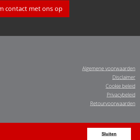
 contact met ons op
Algemene voorwaarden
Disclaimer
Cookie beleid
Privacybeleid
Retourvoorwaarden
Sluiten
Sluiten