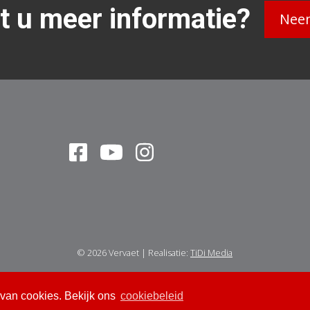
lt u meer informatie?
Neem
© 2026
Vervaet
|
Realisatie:
TiDi Media
 van cookies. Bekijk ons
 van cookies. Bekijk ons
cookiebeleid
cookiebeleid