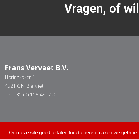
Vragen, of wi
Frans Vervaet B.V.
Haringkaker 1
4521 GN Biervliet
Tel:
+31 (0) 115 481720
Om deze site goed te laten functioneren maken we gebruik
Om deze site goed te laten functioneren maken we gebruik