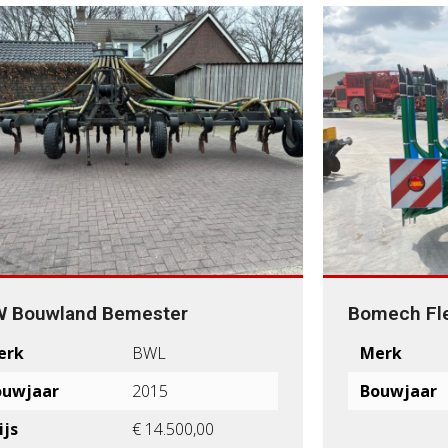
W Bouwland Bemester
Bomech Fle
erk
BWL
Merk
ouwjaar
2015
Bouwjaar
ijs
€ 14.500,00