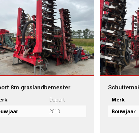
ort 8m graslandbemester
Schuitemak
erk
Duport
Merk
ouwjaar
2010
Bouwjaar