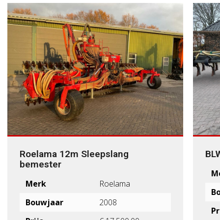
Roelama 12m Sleepslang
BL
bemester
M
Merk
Roelama
B
Bouwjaar
2008
Pr