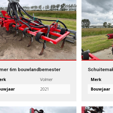
lmer 6m bouwlandbemester
Schuitemak
erk
Volmer
Merk
ouwjaar
2021
Bouwjaar