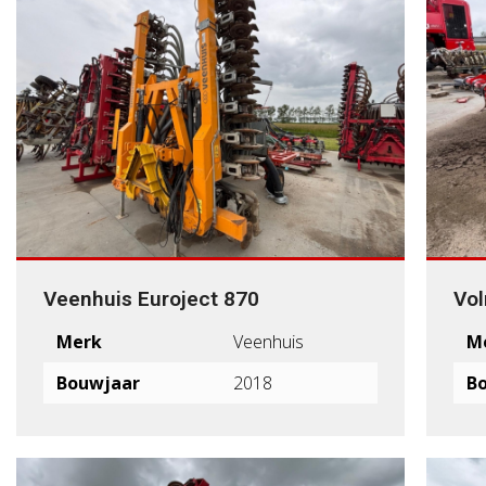
Veenhuis Euroject 870
Vo
Merk
Veenhuis
M
Bouwjaar
2018
B