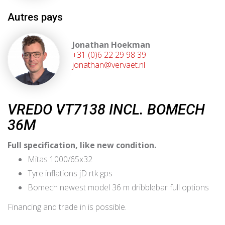
Autres pays
Jonathan Hoekman
+31 (0)6 22 29 98 39
jonathan@vervaet.nl
VREDO VT7138 INCL. BOMECH
36M
Full specification, like new condition.
Mitas 1000/65x32
Tyre inflations jD rtk gps
Bomech newest model 36 m dribblebar full options
Financing and trade in is possible.