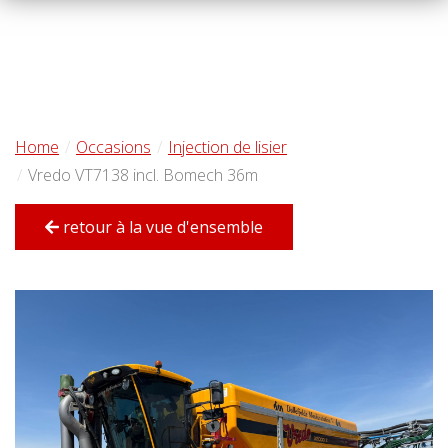
Home
Occasions
Injection de lisier
Vredo VT7138 incl. Bomech 36m
retour à la vue d'ensemble