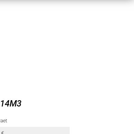
 14M3
vaet
 €