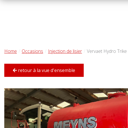
Home
Occasions
Injection de lisier
Vervaet Hydro Trik
retour à la vue d'ensemble