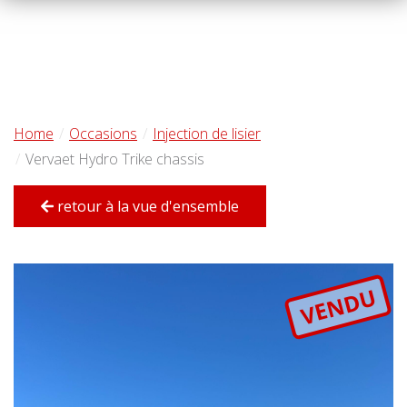
Home
Occasions
Injection de lisier
Vervaet Hydro Trike chassis
retour à la vue d'ensemble
VENDU