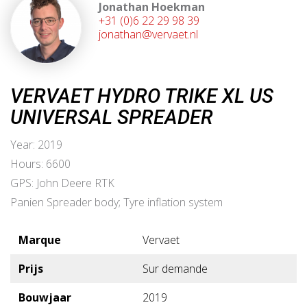
Jonathan Hoekman
+31 (0)6 22 29 98 39
jonathan@vervaet.nl
VERVAET HYDRO TRIKE XL US
UNIVERSAL SPREADER
Year: 2019
Hours: 6600
GPS: John Deere RTK
Panien Spreader body; Tyre inflation system
Marque
Vervaet
Prijs
Sur demande
Bouwjaar
2019