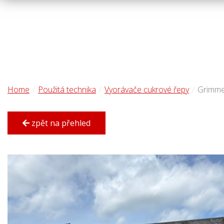
Home
Použitá technika
Vyorávače cukrové řepy
Grimme
zpět na přehled