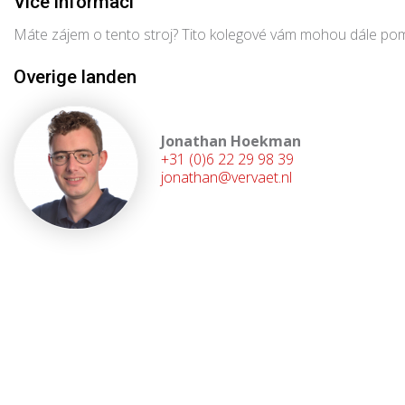
Více informací
Máte zájem o tento stroj? Tito kolegové vám mohou dále pom
Overige landen
Jonathan Hoekman
+31 (0)6 22 29 98 39
jonathan@vervaet.nl