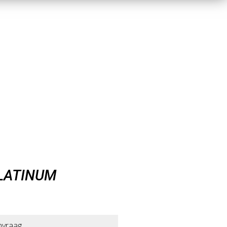
LATINUM
nvraag