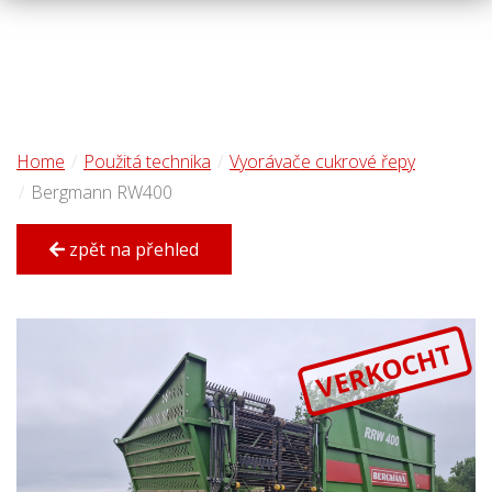
Home
Použitá technika
Vyorávače cukrové řepy
Bergmann RW400
zpět na přehled
VERKOCHT