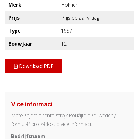
Merk
Holmer
Prijs
Prijs op aanvraag
Type
1997
Bouwjaar
T2
Download PDF
Více informací
Máte zájem o tento stroj? Použijte níže uvedený
formulář pro žádost o více informací.
Bedrijfsnaam