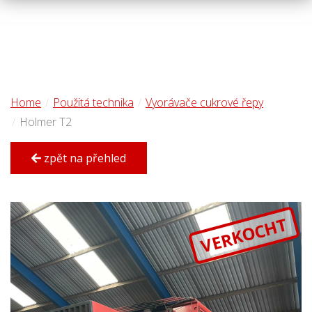
Home
Použitá technika
Vyorávače cukrové řepy
Holmer T2
zpět na přehled
VERKOCHT