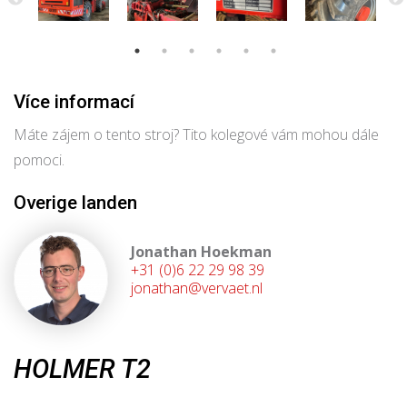
Více informací
Máte zájem o tento stroj? Tito kolegové vám mohou dále
pomoci.
Overige landen
Jonathan Hoekman
+31 (0)6 22 29 98 39
jonathan@vervaet.nl
HOLMER T2