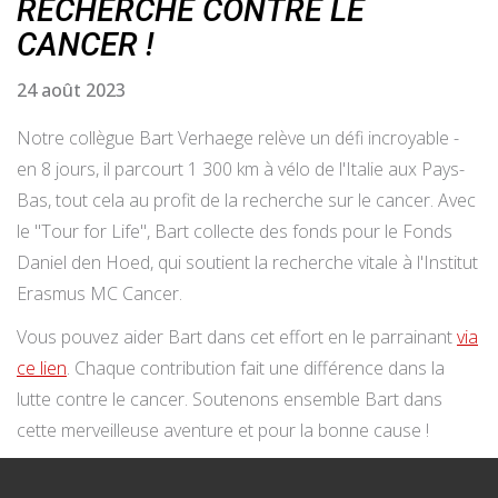
RECHERCHE CONTRE LE
CANCER !
24 août 2023
Notre collègue Bart Verhaege relève un défi incroyable -
en 8 jours, il parcourt 1 300 km à vélo de l'Italie aux Pays-
Bas, tout cela au profit de la recherche sur le cancer. Avec
le "Tour for Life", Bart collecte des fonds pour le Fonds
Daniel den Hoed, qui soutient la recherche vitale à l'Institut
Erasmus MC Cancer.
Vous pouvez aider Bart dans cet effort en le parrainant
via
ce lien
. Chaque contribution fait une différence dans la
lutte contre le cancer. Soutenons ensemble Bart dans
cette merveilleuse aventure et pour la bonne cause !