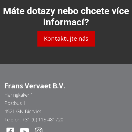
Máte dotazy nebo chcete více
informací?
Kontaktujte nás
Frans Vervaet B.V.
Haringkaker 1
Postbus 1
4521 GN Biervliet
Telefon:
+31 (0) 115 481720