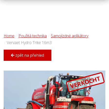
Home
Použitá technika
Samojízdné aplikátory
Vervaet Hydro Trike 16m3
zpět na přehled
VERKOCHT