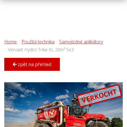
Home
Použitá technika
Samojízdné aplikátory
Vervaet Hydro Trike XL 20m³ 5x3
zpět na přehled
VERKOCHT