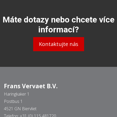
Máte dotazy nebo chcete více
informací?
Kontaktujte nás
Frans Vervaet B.V.
Haringkaker 1
Postbus 1
4521 GN Biervliet
Telefon:
+31 (0) 115 481720