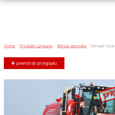
Home
Produkty używane
Wtrysk obornika
Vervaet Hydr
powrót do przeglądu
SPR