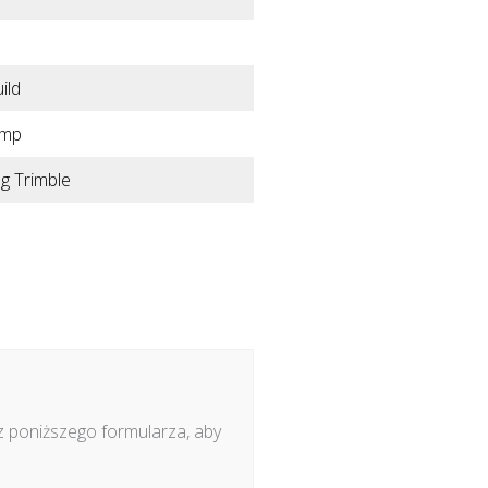
ild
omp
g Trimble
z poniższego formularza, aby