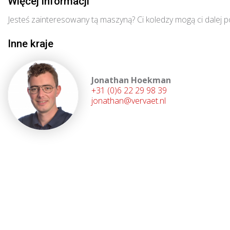
Więcej informacji
Jesteś zainteresowany tą maszyną? Ci koledzy mogą ci dalej 
Inne kraje
Jonathan Hoekman
+31 (0)6 22 29 98 39
jonathan@vervaet.nl