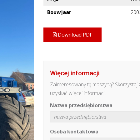
Bouwjaar
200
Download PDF
Więcej informacji
Zainteresowany tą maszyną? Skorzystaj 
uzyskać więcej informacji.
Nazwa przedsiębiorstwa
Osoba kontaktowa