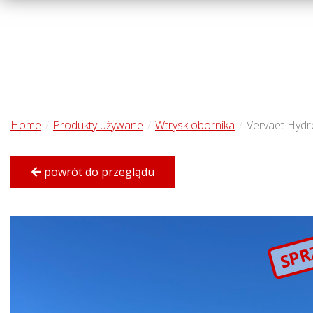
Home
Produkty używane
Wtrysk obornika
Vervaet Hydro
powrót do przeglądu
SPR