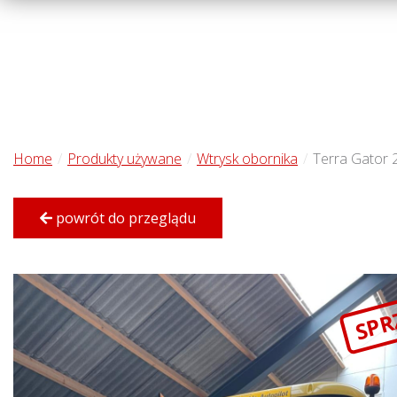
Home
Produkty używane
Wtrysk obornika
Terra Gator 
powrót do przeglądu
SPR