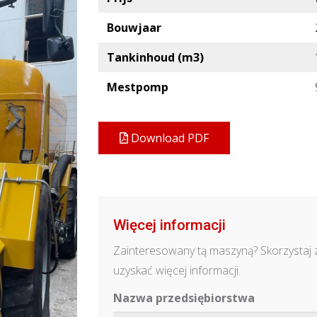
Bouwjaar
Tankinhoud (m3)
Mestpomp
Download PDF
Więcej informacji
Zainteresowany tą maszyną? Skorzystaj 
uzyskać więcej informacji.
Nazwa przedsiębiorstwa