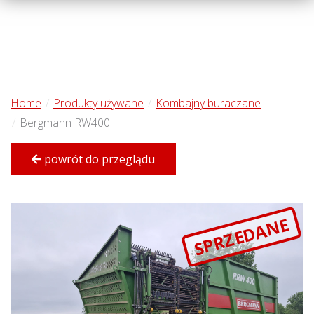
Home
Produkty używane
Kombajny buraczane
Bergmann RW400
powrót do przeglądu
SPRZEDANE