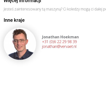
Więcej informacji
Jesteś zainteresowany tą maszyną? Ci koledzy mogą ci dalej 
Inne kraje
Jonathan Hoekman
+31 (0)6 22 29 98 39
jonathan@vervaet.nl