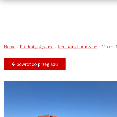
Home
Produkty używane
Kombajny buraczane
Matrot
powrót do przeglądu