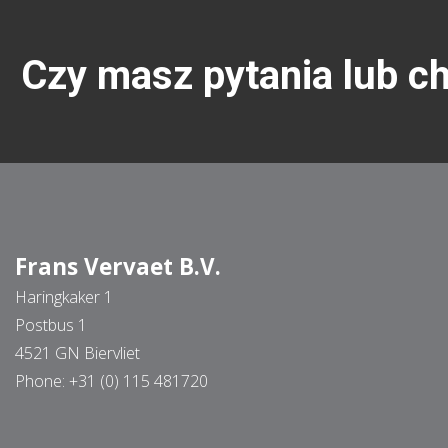
Czy masz pytania lub c
Frans Vervaet B.V.
Haringkaker 1
Postbus 1
4521 GN Biervliet
Phone:
+31 (0) 115 481720