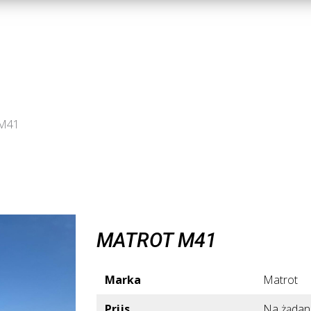
 M41
MATROT M41
Marka
Matrot
Prijs
Na żądan