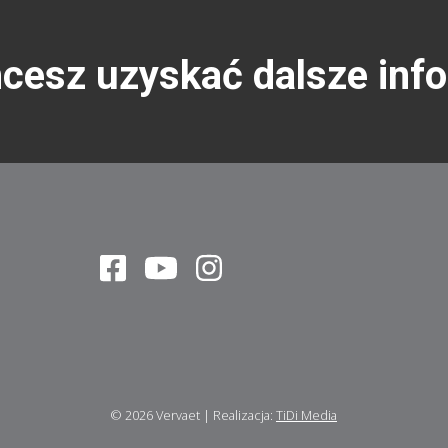
hcesz uzyskać dalsze inf
© 2026
Vervaet
|
Realizacja:
TiDi Media