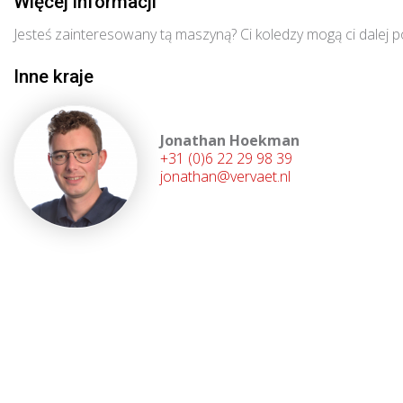
Więcej informacji
Jesteś zainteresowany tą maszyną? Ci koledzy mogą ci dalej 
Inne kraje
Jonathan Hoekman
+31 (0)6 22 29 98 39
jonathan@vervaet.nl