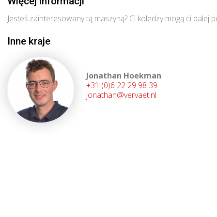
Więcej informacji
Jesteś zainteresowany tą maszyną? Ci koledzy mogą ci dalej 
Inne kraje
Jonathan Hoekman
+31 (0)6 22 29 98 39
jonathan@vervaet.nl