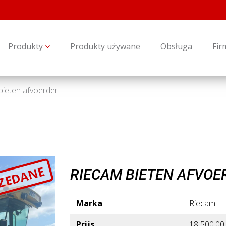
Produkty
Produkty używane
Obsługa
Fir
bieten afvoerder
ZEDANE
RIECAM BIETEN AFVOE
Marka
Riecam
Prijs
18 500,00