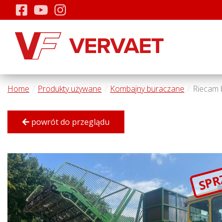
Home
Produkty używane
Kombajny buraczane
Riecam 
powrót do przeglądu
SPR