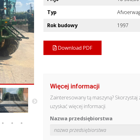
Typ
Afvoerwa
Rok budowy
1997
Download PDF
Więcej informacji
Zainteresowany tą maszyną? Skorzystaj 
uzyskać więcej informacji.
Nazwa przedsiębiorstwa