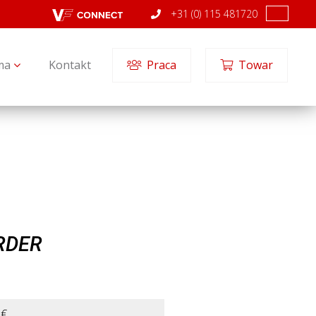
+31 (0) 115 481720
ma
Kontakt
Praca
Towar
RDER
 €