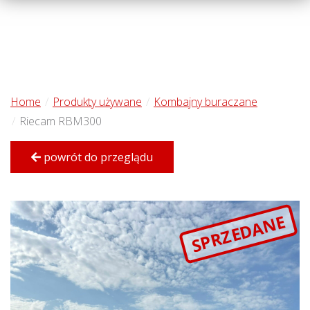
Home
Produkty używane
Kombajny buraczane
Riecam RBM300
powrót do przeglądu
SPRZEDANE