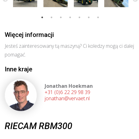
Więcej informacji
Jesteś zainteresowany tą maszyną? Ci koledzy mogą ci dalej
pomagać.
Inne kraje
Jonathan Hoekman
+31 (0)6 22 29 98 39
jonathan@vervaet.nl
RIECAM RBM300