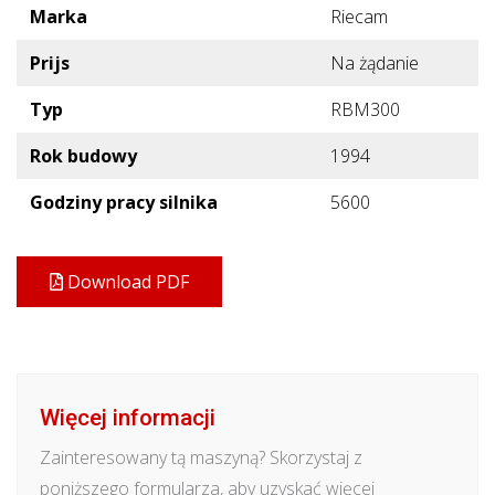
Marka
Riecam
Prijs
Na żądanie
Typ
RBM300
Rok budowy
1994
Godziny pracy silnika
5600
Download PDF
Więcej informacji
Zainteresowany tą maszyną? Skorzystaj z
poniższego formularza, aby uzyskać więcej