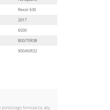
Rexor 630
2017
6500
800/70R38
900/60R32
z poniższego formularza, aby