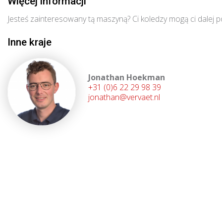
Więcej informacji
Jesteś zainteresowany tą maszyną? Ci koledzy mogą ci dalej 
Inne kraje
Jonathan Hoekman
+31 (0)6 22 29 98 39
jonathan@vervaet.nl