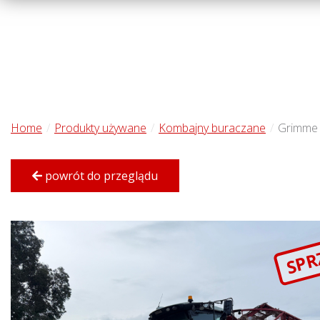
Home
Produkty używane
Kombajny buraczane
Grimme 
powrót do przeglądu
SPR