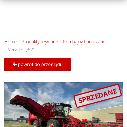
Home
Produkty używane
Kombajny buraczane
Vervaet Q621
powrót do przeglądu
SPRZEDANE