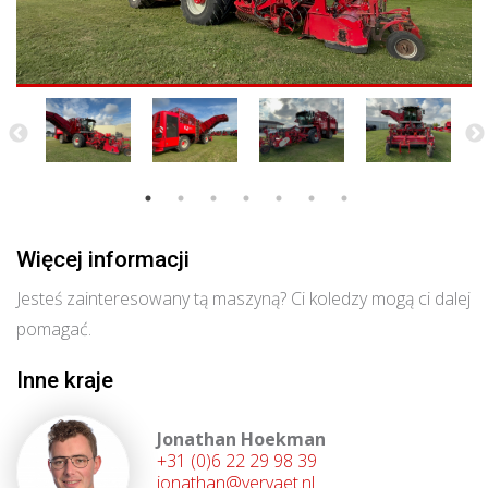
Więcej informacji
Jesteś zainteresowany tą maszyną? Ci koledzy mogą ci dalej
pomagać.
Inne kraje
Jonathan Hoekman
+31 (0)6 22 29 98 39
jonathan@vervaet.nl