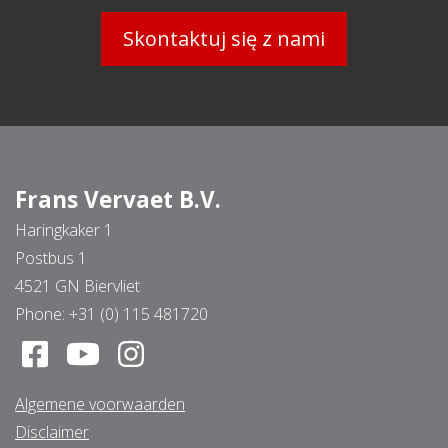
Skontaktuj się z nami
Frans Vervaet B.V.
Haringkaker 1
Postbus 1
4521 GN Biervliet
Phone:
+31 (0) 115 481720
Algemene voorwaarden
Disclaimer