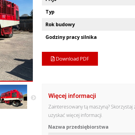
Typ
Rok budowy
Godziny pracy silnika
Download PDF
Więcej informacji
Zainteresowany tą maszyną? Skorzystaj 
uzyskać więcej informacji.
Nazwa przedsiębiorstwa