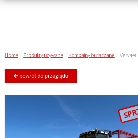
Home
Produkty używane
Kombajny buraczane
Vervaet
powrót do przeglądu
SPR