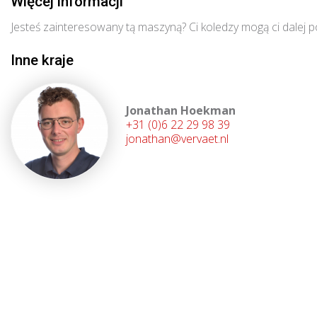
Więcej informacji
Jesteś zainteresowany tą maszyną? Ci koledzy mogą ci dalej 
Inne kraje
Jonathan Hoekman
+31 (0)6 22 29 98 39
jonathan@vervaet.nl