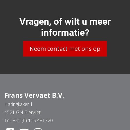
Vragen, of wilt u meer
informatie?
Neem contact met ons op
Frans Vervaet B.V.
Haringkaker 1
4521 GN Biervliet
Tel:
+31 (0) 115 481720