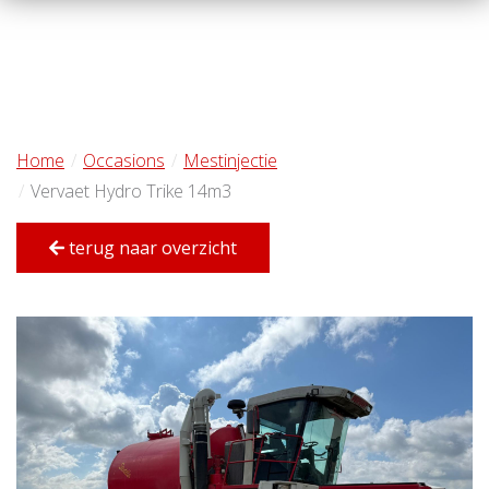
Home
Occasions
Mestinjectie
Vervaet Hydro Trike 14m3
terug naar overzicht