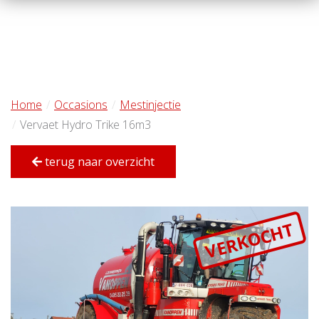
Home
Occasions
Mestinjectie
Vervaet Hydro Trike 16m3
terug naar overzicht
VERKOCHT