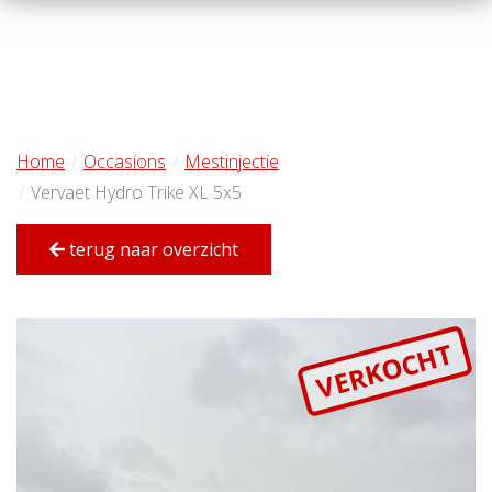
Home
Occasions
Mestinjectie
Vervaet Hydro Trike XL 5x5
terug naar overzicht
VERKOCHT