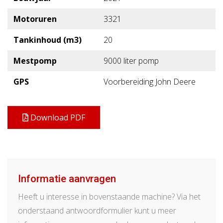
Motoruren
3321
Tankinhoud (m3)
20
Mestpomp
9000 liter pomp
GPS
Voorbereiding John Deere
Download PDF
Informatie aanvragen
Heeft u interesse in bovenstaande machine? Via het
onderstaand antwoordformulier kunt u meer