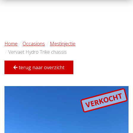
Home
Occasions
Mestinjectie
Vervaet Hydro Trike chassis
terug naar overzicht
VERKOCHT