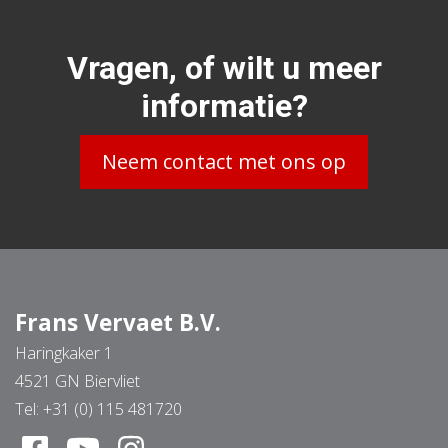
Vragen, of wilt u meer
informatie?
Neem contact met ons op
Frans Vervaet B.V.
Haringkaker 1
4521 GN Biervliet
Tel:
+31 (0) 115 481720