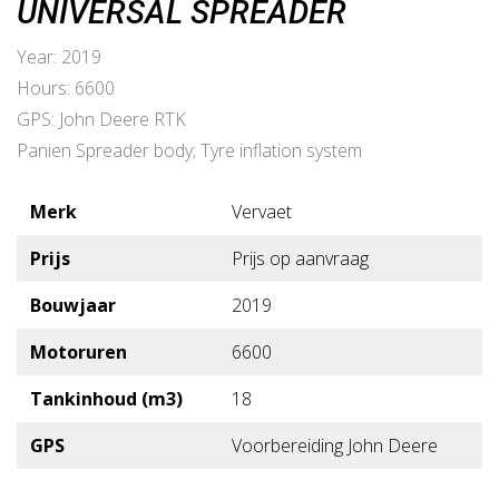
UNIVERSAL SPREADER
Year: 2019
Hours: 6600
GPS: John Deere RTK
Panien Spreader body; Tyre inflation system
Merk
Vervaet
Prijs
Prijs op aanvraag
Bouwjaar
2019
Motoruren
6600
Tankinhoud (m3)
18
GPS
Voorbereiding John Deere