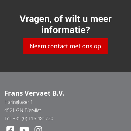
Vragen, of wilt u meer
informatie?
Neem contact met ons op
Frans Vervaet B.V.
Haringkaker 1
4521 GN Biervliet
Tel:
+31 (0) 115 481720