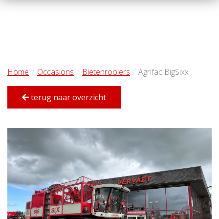
Home
Occasions
Bietenrooiers
Agrifac BigSixx
terug naar overzicht