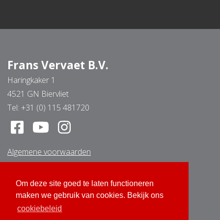
Frans Vervaet B.V.
Haringkaker 1
4521 GN Biervliet
Tel:
+31 (0) 115 481720
Algemene voorwaarden
Disclaimer
Cookie beleid
Om deze site goed te laten functioneren
Om deze site goed te laten functioneren
Privacybeleid
maken we gebruik van cookies. Bekijk ons
maken we gebruik van cookies. Bekijk ons
Retourvoorwaarden
cookiebeleid
cookiebeleid