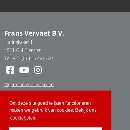
Frans Vervaet B.V.
Haringkaker 1
4521 GN Biervliet
Tel:
+31 (0) 115 481720
Algemene voorwaarden
Disclaimer
Cookie beleid
Om deze site goed te laten functioneren
Om deze site goed te laten functioneren
Privacybeleid
maken we gebruik van cookies. Bekijk ons
maken we gebruik van cookies. Bekijk ons
Retourvoorwaarden
cookiebeleid
cookiebeleid