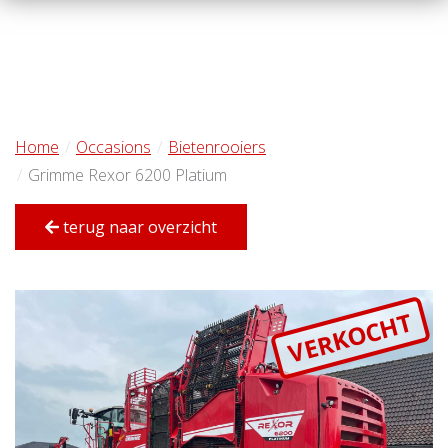
Home
Occasions
Bietenrooiers
Grimme Rexor 6200 Platium
terug naar overzicht
VERKOCHT