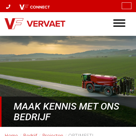
Toggle
navigatio
MAAK KENNIS MET ONS
BEDRIJF
Home
Bedrijf
Projecten
OPTIMESTI