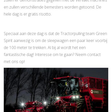
zullen er demonstraties gegeven met de Vervaet machines
en zullen verschillende bemesters worden getoond. De
hele dag is er gratis risotto.
Speciaal aan deze dag is dat de Tractorpulling team Green
Spirit aanwezig is om de sleepwagen een paar keer voorbij
de 100 meter te trekken. Al bij al wordt het een
fantastische dag! Interesse om te gaan? Neem contact
met ons op!