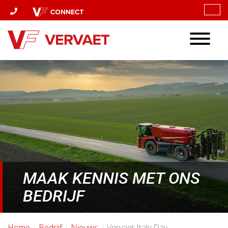
Toggle
navigatio
MAAK KENNIS MET ONS
BEDRIJF
Home
Bedrijf
Nieuws
Vervaet Italy Day