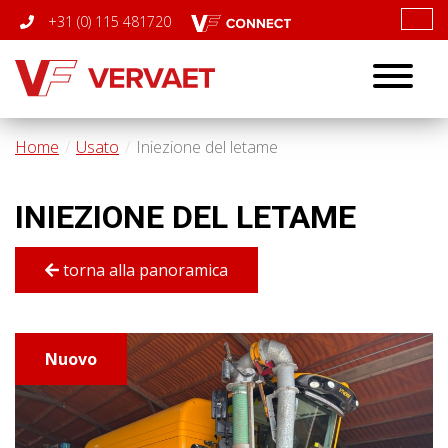
+31 (0) 115 481720
Toggle
navigatio
Home
Usato
Iniezione del letame
INIEZIONE DEL LETAME
torna alla panoramica
Nuovo