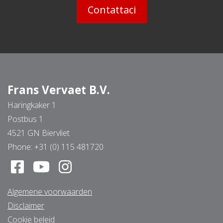
Contattaci
Frans Vervaet B.V.
Haringkaker 1
Postbus 1
4521 GN Biervliet
Phone:
+31 (0) 115 481720
Algemene voorwaarden
Disclaimer
Cookie beleid