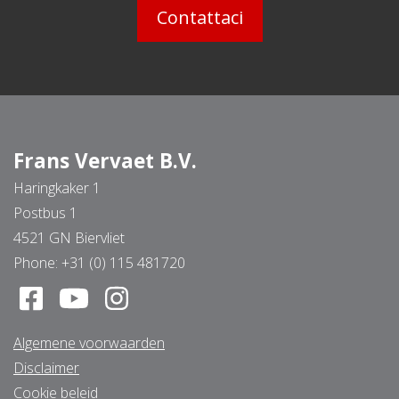
Contattaci
Frans Vervaet B.V.
Haringkaker 1
Postbus 1
4521 GN Biervliet
Phone:
+31 (0) 115 481720
Algemene voorwaarden
Disclaimer
Cookie beleid