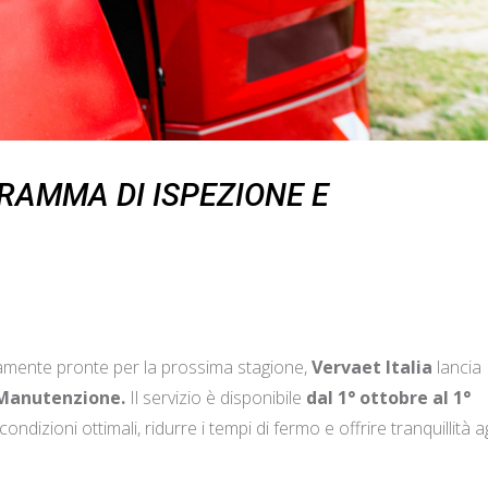
GRAMMA DI ISPEZIONE E
tamente pronte per la prossima stagione,
Vervaet Italia
lancia
 Manutenzione.
Il servizio è disponibile
dal 1° ottobre al 1°
izioni ottimali, ridurre i tempi di fermo e offrire tranquillità ag