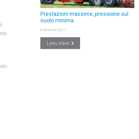
Prestazioni massime, pressione sul
suolo minima
e,
8 febbraio 2021
ente
Lees meer
ando