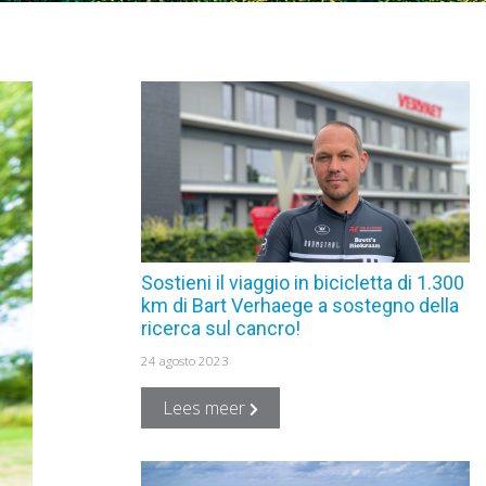
Sostieni il viaggio in bicicletta di 1.300
km di Bart Verhaege a sostegno della
ricerca sul cancro!
24 agosto 2023
Lees meer