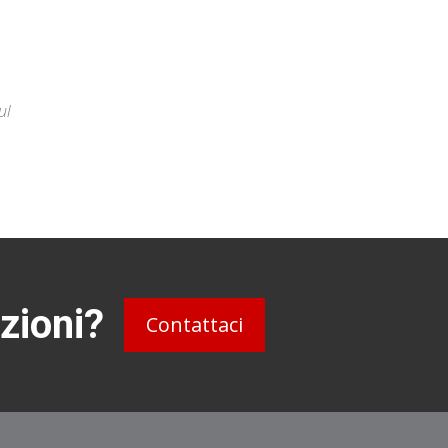
ul
zioni?
Contattaci