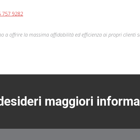
5 757 9282
 a offrire la massima affidabilità ed efficienza ai propri clienti s
esideri maggiori informa