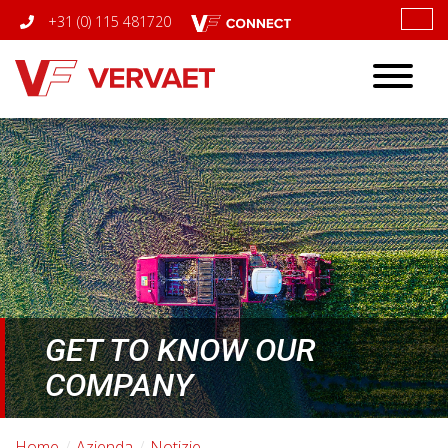
+31 (0) 115 481720
Toggle
navigatio
GET TO KNOW OUR
COMPANY
Home
Azienda
Notizie