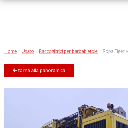
Home
Usato
Raccoglitrici per barbabietole
Ropa Tiger 
torna alla panoramica