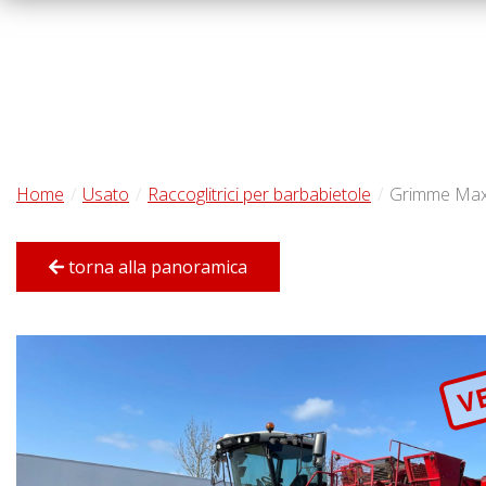
Home
Usato
Raccoglitrici per barbabietole
Grimme Max
torna alla panoramica
V