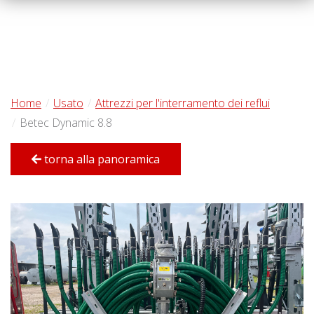
Home
Usato
Attrezzi per l'interramento dei reflui
Betec Dynamic 8.8
torna alla panoramica